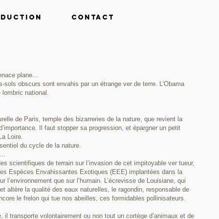
oduction
Contact
enace plane...
-sols obscurs sont envahis par un étrange ver de terre. L’Obama
 lombric national.
elle de Paris, temple des bizarreries de la nature, que revient la
t d’importance. Il faut stopper sa progression, et épargner un petit
a Loire.
sentiel du cycle de la nature.
..
s scientifiques de terrain sur l’invasion de cet impitoyable ver tueur,
 des Espèces Envahissantes Exotiques (EEE) implantées dans la
sur l’environnement que sur l’humain. L’écrevisse de Louisiane, qui
t altère la qualité des eaux naturelles, le ragondin, responsable de
core le frelon qui tue nos abeilles, ces formidables pollinisateurs.
il transporte volontairement ou non tout un cortège d’animaux et de