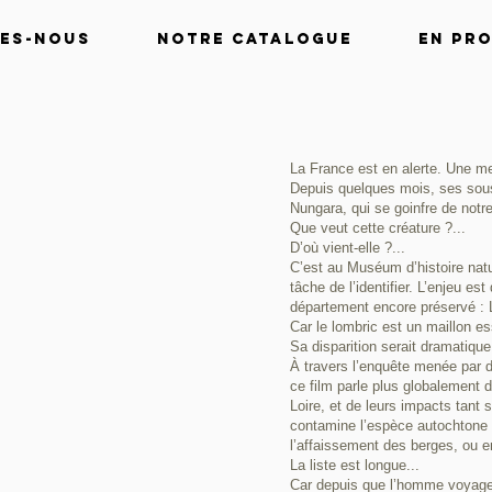
es-nous
Notre catalogue
En pr
La France est en alerte. Une m
Depuis quelques mois, ses sous
Nungara, qui se goinfre de notre
Que veut cette créature ?...
D’où vient-elle ?...
C’est au Muséum d’histoire natur
tâche de l’identifier. L’enjeu es
département encore préservé : L
Car le lombric est un maillon es
Sa disparition serait dramatique.
À travers l’enquête menée par de
ce film parle plus globalement
Loire, et de leurs impacts tant 
contamine l’espèce autochtone e
l’affaissement des berges, ou en
La liste est longue...
Car depuis que l’homme voyage, 